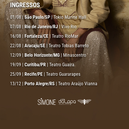
INGRESSOS
01/08 |
São Paulo/SP
| Tokio Marine Hall
07/08 |
Rio de Janeiro/RJ
| Vivo Rio
16/08 |
Fortaleza/CE
| Teatro RioMar
22/08 |
Aracaju/SE
| Teatro Tobias Barreto
12/09 |
Belo Horizonte/MG
| Minascentro
19/09 |
Curitiba/PR
| Teatro Guaíra
25/09 |
Recife/PE
| Teatro Guararapes
13/12 |
Porto Alegre/RS
| Teatro Araújo Vianna