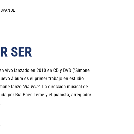
ESPAÑOL
R SER
en vivo lanzado en 2010 en CD y DVD ("Simone
uevo álbum es el primer trabajo en estudio
imone lanzó
"Na Veia".
La dirección musical de
da por Bia Paes Leme y el pianista, arreglador
.