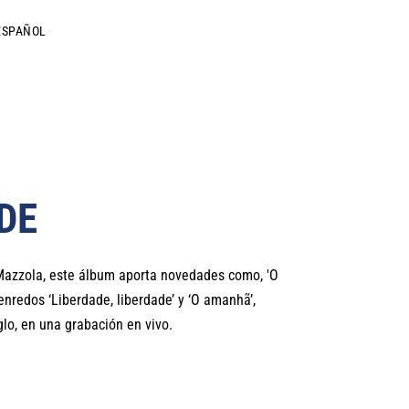
ESPAÑOL
DE
Mazzola, este álbum aporta novedades como, 'O
-enredos ‘Liberdade, liberdade’ y ‘O amanhã’,
lo, en una grabación en vivo.