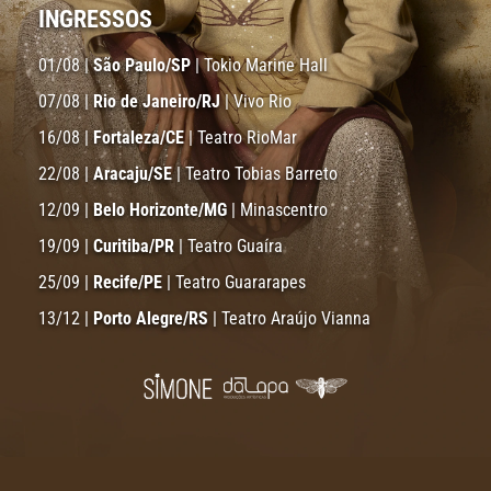
INGRESSOS
01/08 |
São Paulo/SP
| Tokio Marine Hall
07/08 |
Rio de Janeiro/RJ
| Vivo Rio
16/08 |
Fortaleza/CE
| Teatro RioMar
22/08 |
Aracaju/SE
| Teatro Tobias Barreto
12/09 |
Belo Horizonte/MG
| Minascentro
19/09 |
Curitiba/PR
| Teatro Guaíra
25/09 |
Recife/PE
| Teatro Guararapes
13/12 |
Porto Alegre/RS
| Teatro Araújo Vianna