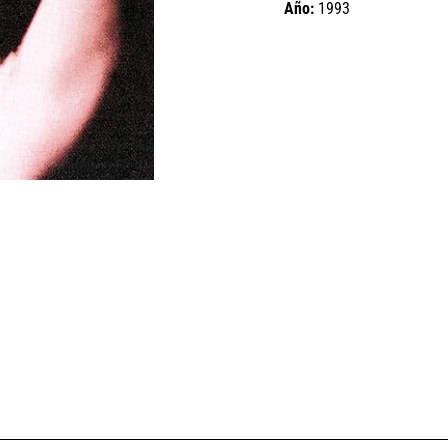
Año:
1993