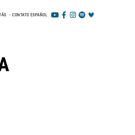
FÃS
CONTATO
ESPAÑOL
A