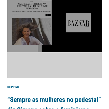
CLIPPING
“Sempre as mulheres no pedestal”