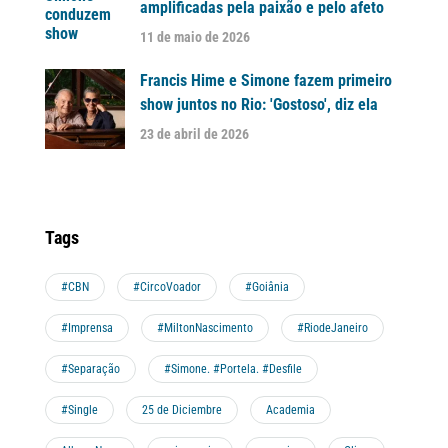
amplificadas pela paixão e pelo afeto
11 de maio de 2026
Francis Hime e Simone fazem primeiro
show juntos no Rio: 'Gostoso', diz ela
23 de abril de 2026
Tags
#CBN
#CircoVoador
#Goiânia
#Imprensa
#MiltonNascimento
#RiodeJaneiro
#Separação
#Simone. #Portela. #Desfile
#Single
25 de Diciembre
Academia