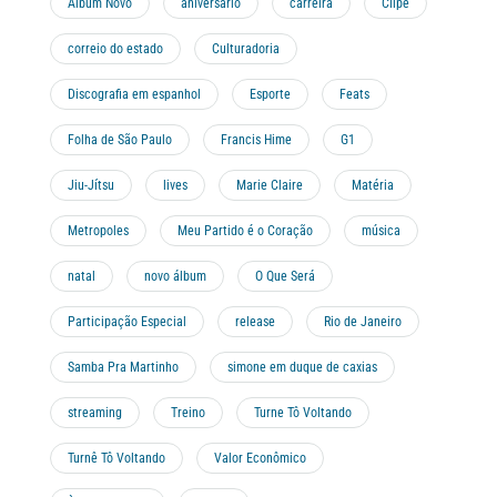
Album Novo
aniversario
carreira
Clipe
correio do estado
Culturadoria
Discografia em espanhol
Esporte
Feats
Folha de São Paulo
Francis Hime
G1
Jiu-Jítsu
lives
Marie Claire
Matéria
Metropoles
Meu Partido é o Coração
música
natal
novo álbum
O Que Será
Participação Especial
release
Rio de Janeiro
Samba Pra Martinho
simone em duque de caxias
streaming
Treino
Turne Tô Voltando
Turnê Tô Voltando
Valor Econômico