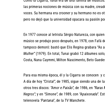
Como la Cigarra, Tunai era de una familia de músicos
las primeras nociones de música con su madre, cread
voces. Su hermana era crooner y su hermano no es o
pero no dejó que la universidad opacara su pasión po
En 1977 conoce al letrista Sérgio Natureza, con quien
músico se produjo poco después, en 1978, con Fafá 
tampoco demoró: bastó que Elis Regina grabara “As a
Mulher”
(1979). En total, Tunai grabó 12 álbumes sol
Costa, Nana Caymmi, Milton Nascimento, Beto Guedes
Para esa misma época, él y la Cigarra se conocen y 
A día de hoy
“Cristal”,
de 1985, sigue siendo una de la
otros tres discos:
“Amor e Paixão”,
de 1986, en
“Raras 
Negros”;
y en
“Simone”,
de 1989, con
“Apaixonada”.
Est
telenovela
‘Pantanal’
, de la TV Manchete.