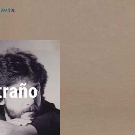
ESPAÑOL
traño