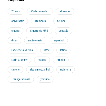
25 anos
25 de dezembro
almendra
aniversário
Atemporal
belinha
cigarra
Cigarra da MPB
conexão
dicas
então é natal
espanhol
Excelência Musical
istoe
latina
Latin Grammy
música
Prêmio
simone
site em espanhol
trajetoria
Transgeracional
youtube