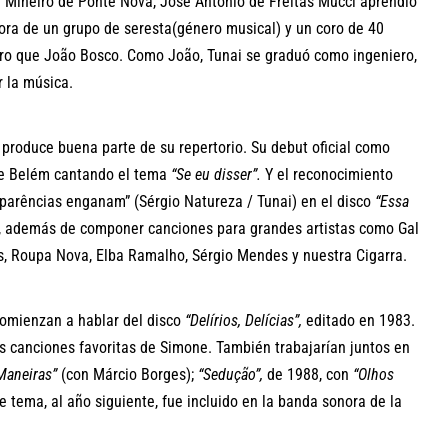
. Mineiro de Ponte Nova, José Antônio de Freitas Mucci aprendió
ora de un grupo de seresta(género musical) y un coro de 40
tro que João Bosco. Como João, Tunai se graduó como ingeniero,
r la música.
 produce buena parte de su repertorio. Su debut oficial como
de Belém cantando el tema
“Se eu disser”.
Y el reconocimiento
parências enganam” (Sérgio Natureza / Tunai) en el disco
“Essa
o, además de componer canciones para grandes artistas como Gal
, Roupa Nova, Elba Ramalho, Sérgio Mendes y nuestra Cigarra.
comienzan a hablar del disco
“Delírios, Delícias”,
editado en 1983.
s canciones favoritas de Simone. También trabajarían juntos en
Maneiras”
(con Márcio Borges);
“Sedução”,
de 1988, con
“Olhos
e tema, al año siguiente, fue incluido en la banda sonora de la