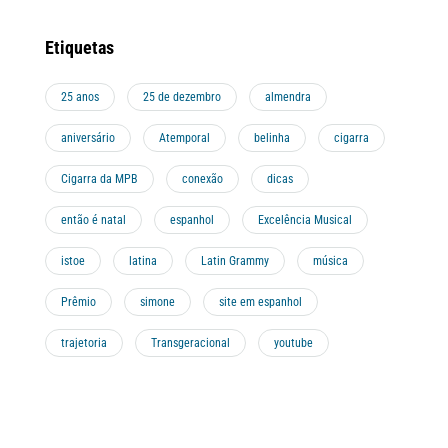
Etiquetas
25 anos
25 de dezembro
almendra
aniversário
Atemporal
belinha
cigarra
Cigarra da MPB
conexão
dicas
então é natal
espanhol
Excelência Musical
istoe
latina
Latin Grammy
música
Prêmio
simone
site em espanhol
trajetoria
Transgeracional
youtube