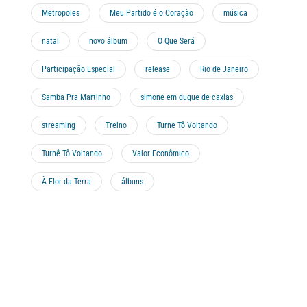
Metropoles
Meu Partido é o Coração
música
natal
novo álbum
O Que Será
Participação Especial
release
Rio de Janeiro
Samba Pra Martinho
simone em duque de caxias
streaming
Treino
Turne Tô Voltando
Turnê Tô Voltando
Valor Econômico
À Flor da Terra
álbuns