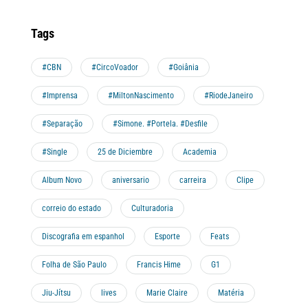
Tags
#CBN
#CircoVoador
#Goiânia
#Imprensa
#MiltonNascimento
#RiodeJaneiro
#Separação
#Simone. #Portela. #Desfile
#Single
25 de Diciembre
Academia
Album Novo
aniversario
carreira
Clipe
correio do estado
Culturadoria
Discografia em espanhol
Esporte
Feats
Folha de São Paulo
Francis Hime
G1
Jiu-Jítsu
lives
Marie Claire
Matéria