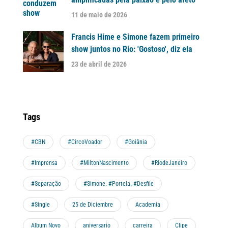
11 de maio de 2026
Francis Hime e Simone fazem primeiro
show juntos no Rio: 'Gostoso', diz ela
23 de abril de 2026
Tags
#CBN
#CircoVoador
#Goiânia
#Imprensa
#MiltonNascimento
#RiodeJaneiro
#Separação
#Simone. #Portela. #Desfile
#Single
25 de Diciembre
Academia
Album Novo
aniversario
carreira
Clipe