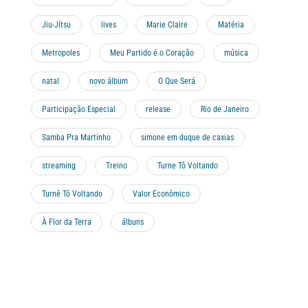
Jiu-Jítsu
lives
Marie Claire
Matéria
Metropoles
Meu Partido é o Coração
música
natal
novo álbum
O Que Será
Participação Especial
release
Rio de Janeiro
Samba Pra Martinho
simone em duque de caxias
streaming
Treino
Turne Tô Voltando
Turnê Tô Voltando
Valor Econômico
À Flor da Terra
álbuns