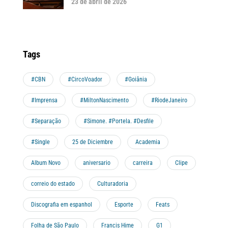
23 de abril de 2026
Tags
#CBN
#CircoVoador
#Goiânia
#Imprensa
#MiltonNascimento
#RiodeJaneiro
#Separação
#Simone. #Portela. #Desfile
#Single
25 de Diciembre
Academia
Album Novo
aniversario
carreira
Clipe
correio do estado
Culturadoria
Discografia em espanhol
Esporte
Feats
Folha de São Paulo
Francis Hime
G1