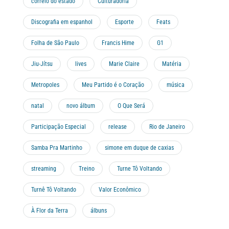
correio do estado
Culturadoria
Discografia em espanhol
Esporte
Feats
Folha de São Paulo
Francis Hime
G1
Jiu-Jítsu
lives
Marie Claire
Matéria
Metropoles
Meu Partido é o Coração
música
natal
novo álbum
O Que Será
Participação Especial
release
Rio de Janeiro
Samba Pra Martinho
simone em duque de caxias
streaming
Treino
Turne Tô Voltando
Turnê Tô Voltando
Valor Econômico
À Flor da Terra
álbuns