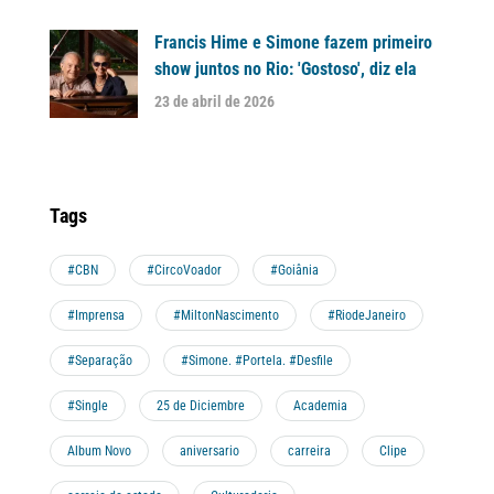
Francis Hime e Simone fazem primeiro
show juntos no Rio: 'Gostoso', diz ela
23 de abril de 2026
Tags
#CBN
#CircoVoador
#Goiânia
#Imprensa
#MiltonNascimento
#RiodeJaneiro
#Separação
#Simone. #Portela. #Desfile
#Single
25 de Diciembre
Academia
Album Novo
aniversario
carreira
Clipe