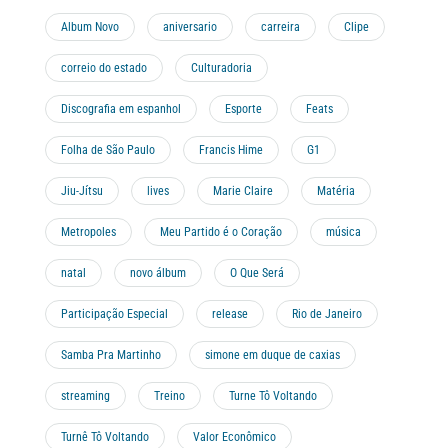
Album Novo
aniversario
carreira
Clipe
correio do estado
Culturadoria
Discografia em espanhol
Esporte
Feats
Folha de São Paulo
Francis Hime
G1
Jiu-Jítsu
lives
Marie Claire
Matéria
Metropoles
Meu Partido é o Coração
música
natal
novo álbum
O Que Será
Participação Especial
release
Rio de Janeiro
Samba Pra Martinho
simone em duque de caxias
streaming
Treino
Turne Tô Voltando
Turnê Tô Voltando
Valor Econômico