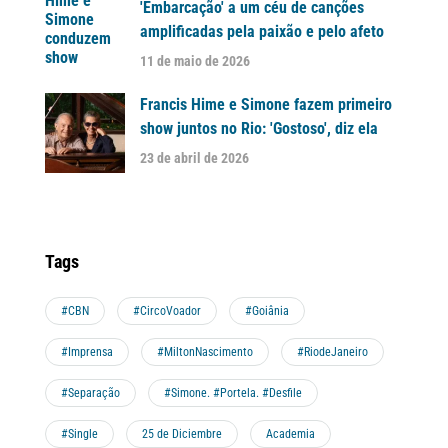
'Embarcação' a um céu de canções
amplificadas pela paixão e pelo afeto
11 de maio de 2026
Francis Hime e Simone fazem primeiro
show juntos no Rio: 'Gostoso', diz ela
23 de abril de 2026
Tags
#CBN
#CircoVoador
#Goiânia
#Imprensa
#MiltonNascimento
#RiodeJaneiro
#Separação
#Simone. #Portela. #Desfile
#Single
25 de Diciembre
Academia