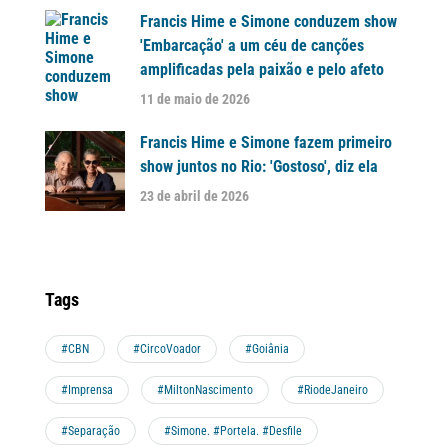
Francis Hime e Simone conduzem show
'Embarcação' a um céu de canções
amplificadas pela paixão e pelo afeto
11 de maio de 2026
Francis Hime e Simone fazem primeiro
show juntos no Rio: 'Gostoso', diz ela
23 de abril de 2026
Tags
#CBN
#CircoVoador
#Goiânia
#Imprensa
#MiltonNascimento
#RiodeJaneiro
#Separação
#Simone. #Portela. #Desfile