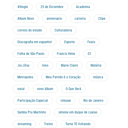
#Single
25 de Diciembre
Academia
Album Novo
aniversario
carreira
Clipe
correio do estado
Culturadoria
Discografia em espanhol
Esporte
Feats
Folha de São Paulo
Francis Hime
G1
Jiu-Jítsu
lives
Marie Claire
Matéria
Metropoles
Meu Partido é o Coração
música
natal
novo álbum
O Que Será
Participação Especial
release
Rio de Janeiro
Samba Pra Martinho
simone em duque de caxias
streaming
Treino
Turne Tô Voltando