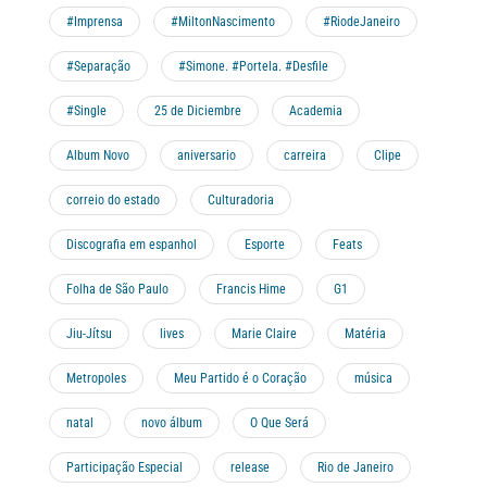
#Imprensa
#MiltonNascimento
#RiodeJaneiro
#Separação
#Simone. #Portela. #Desfile
#Single
25 de Diciembre
Academia
Album Novo
aniversario
carreira
Clipe
correio do estado
Culturadoria
Discografia em espanhol
Esporte
Feats
Folha de São Paulo
Francis Hime
G1
Jiu-Jítsu
lives
Marie Claire
Matéria
Metropoles
Meu Partido é o Coração
música
natal
novo álbum
O Que Será
Participação Especial
release
Rio de Janeiro