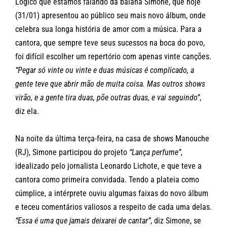
Lógico que estamos falando da baiana Simone, que hoje
(31/01) apresentou ao público seu mais novo álbum, onde
celebra sua longa história de amor com a música. Para a
cantora, que sempre teve seus sucessos na boca do povo,
foi difícil escolher um repertório com apenas vinte canções.
“Pegar só vinte ou vinte e duas músicas é complicado, a
gente teve que abrir mão de muita coisa. Mas outros shows
virão, e a gente tira duas, põe outras duas, e vai seguindo”
,
diz ela.
Na noite da última terça-feira, na casa de shows Manouche
(RJ), Simone participou do projeto
“Lança perfume”
,
idealizado pelo jornalista Leonardo Lichote, e que teve a
cantora como primeira convidada. Tendo a plateia como
cúmplice, a intérprete ouviu algumas faixas do novo álbum
e teceu comentários valiosos a respeito de cada uma delas.
“Essa é uma que jamais deixarei de cantar”
, diz Simone, se