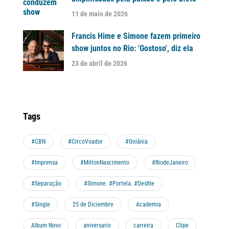
11 de maio de 2026
Francis Hime e Simone fazem primeiro
show juntos no Rio: 'Gostoso', diz ela
23 de abril de 2026
Tags
#CBN
#CircoVoador
#Goiânia
#Imprensa
#MiltonNascimento
#RiodeJaneiro
#Separação
#Simone. #Portela. #Desfile
#Single
25 de Diciembre
Academia
Album Novo
aniversario
carreira
Clipe