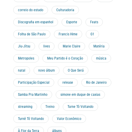
correio do estado
Culturadoria
Discografia em espanhol
Esporte
Feats
Folha de São Paulo
Francis Hime
G1
Jiu-Jítsu
lives
Marie Claire
Matéria
Metropoles
Meu Partido é o Coração
música
natal
novo álbum
O Que Será
Participação Especial
release
Rio de Janeiro
Samba Pra Martinho
simone em duque de caxias
streaming
Treino
Turne Tô Voltando
Turnê Tô Voltando
Valor Econômico
À Flor da Terra
álbuns