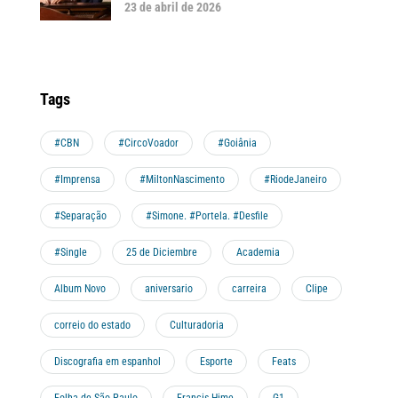
23 de abril de 2026
Tags
#CBN
#CircoVoador
#Goiânia
#Imprensa
#MiltonNascimento
#RiodeJaneiro
#Separação
#Simone. #Portela. #Desfile
#Single
25 de Diciembre
Academia
Album Novo
aniversario
carreira
Clipe
correio do estado
Culturadoria
Discografia em espanhol
Esporte
Feats