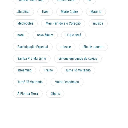
Folha de São Paulo
Francis Hime
G1
Jiu-Jítsu
lives
Marie Claire
Matéria
Metropoles
Meu Partido é o Coração
música
natal
novo álbum
O Que Será
Participação Especial
release
Rio de Janeiro
Samba Pra Martinho
simone em duque de caxias
streaming
Treino
Turne Tô Voltando
Turnê Tô Voltando
Valor Econômico
À Flor da Terra
álbuns