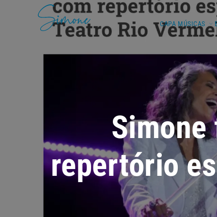
CAPA
MÚSICAS
Simone 
repertório e