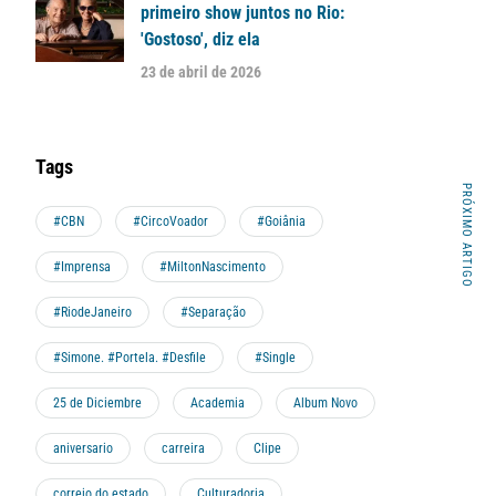
primeiro show juntos no Rio:
'Gostoso', diz ela
23 de abril de 2026
Tags
PRÓXIMO ARTIGO
#CBN
#CircoVoador
#Goiânia
#Imprensa
#MiltonNascimento
#RiodeJaneiro
#Separação
#Simone. #Portela. #Desfile
#Single
25 de Diciembre
Academia
Album Novo
aniversario
carreira
Clipe
correio do estado
Culturadoria