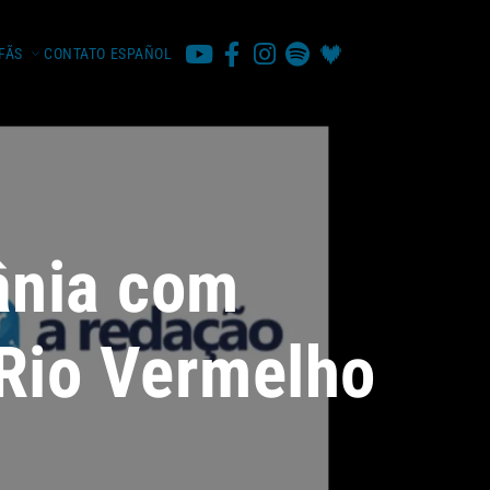
FÃS
CONTATO
ESPAÑOL
ânia com
 Rio Vermelho