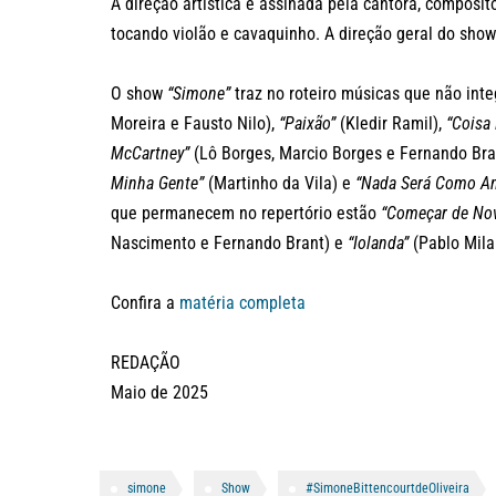
A direção artística é assinada pela cantora, composi
tocando violão e cavaquinho. A direção geral do show
O show
“Simone”
traz no roteiro músicas que não int
Moreira e Fausto Nilo),
“Paixão”
(Kledir Ramil),
“Coisa 
McCartney”
(Lô Borges, Marcio Borges e Fernando Bra
Minha Gente”
(Martinho da Vila) e
“Nada Será Como An
que permanecem no repertório estão
“Começar de No
Nascimento e Fernando Brant) e
“Iolanda”
(Pablo Mila
Confira a
matéria completa
REDAÇÃO
Maio de 2025
simone
Show
#SimoneBittencourtdeOliveira