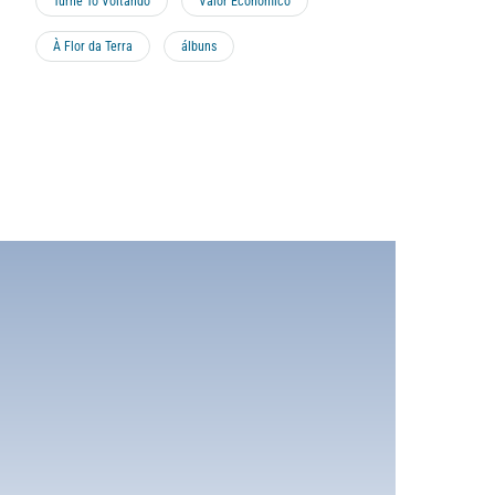
Turnê Tô Voltando
Valor Econômico
À Flor da Terra
álbuns