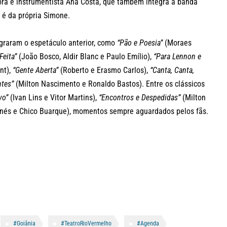
tora e instrumentista Ana Costa, que também integra a banda
 é da própria Simone.
egraram o espetáculo anterior, como
“Pão e Poesia”
(Moraes
Feita”
(João Bosco, Aldir Blanc e Paulo Emílio),
“Para Lennon e
nt),
“Gente Aberta”
(Roberto e Erasmo Carlos),
“Canta, Canta,
tes”
(Milton Nascimento e Ronaldo Bastos). Entre os clássicos
vo”
(Ivan Lins e Vitor Martins),
“Encontros e Despedidas”
(Milton
nés e Chico Buarque), momentos sempre aguardados pelos fãs.
#Goiânia
#TeatroRioVermelho
#Agenda