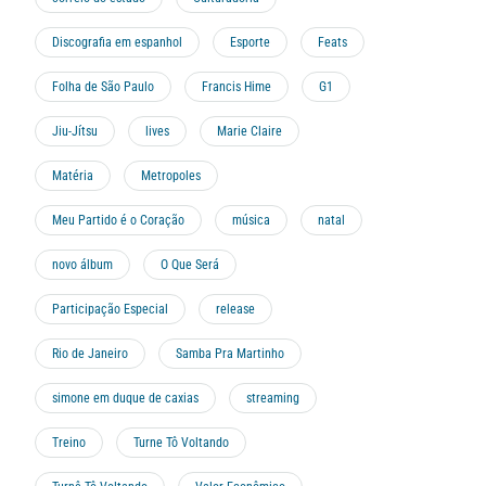
Discografia em espanhol
Esporte
Feats
Folha de São Paulo
Francis Hime
G1
Jiu-Jítsu
lives
Marie Claire
Matéria
Metropoles
Meu Partido é o Coração
música
natal
novo álbum
O Que Será
Participação Especial
release
Rio de Janeiro
Samba Pra Martinho
simone em duque de caxias
streaming
Treino
Turne Tô Voltando