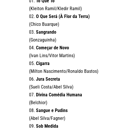
01.
Tô Que Tô
(Kleiton Ramil/Kledir Ramil)
02.
O Que Será (À Flor da Terra)
(Chico Buarque)
03.
Sangrando
(Gonzaguinha)
04.
Começar de Novo
(Ivan Lins/Vitor Martins)
05.
Cigarra
(Milton Nascimento/Ronaldo Bastos)
06.
Jura Secreta
(Sueli Costa/Abel Silva)
07.
Divina Comédia Humana
(Belchior)
08.
Sangue e Pudins
(Abel Silva/Fagner)
09.
Sob Medida