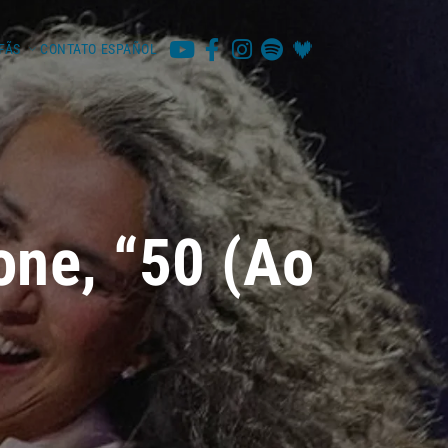
FÃS
CONTATO
ESPAÑOL
one, “50 (Ao