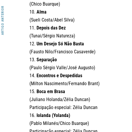
(Chico Buarque)
ARTIGO ANTERIOR
10.
Alma
(Sueli Costa/Abel Silva)
11.
Depois das Dez
(Tunai/Sérgio Natureza)
12.
Um Desejo Só Não Basta
(Fausto Nilo/Francisco Casaverde)
13.
Separação
(Paulo Sérgio Valle/José Augusto)
14.
Encontros e Despedidas
(Milton Nascimento/Fernando Brant)
15.
Boca em Brasa
(Juliano Holanda/Zélia Duncan)
Participação especial: Zélia Duncan
16.
Iolanda (Yolanda)
(Pablo Milanés/Chico Buarque)
Participação especial: Zélia Duncan