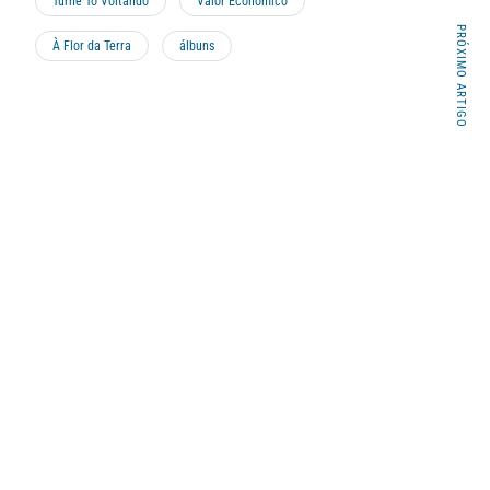
Turnê Tô Voltando
Valor Econômico
PRÓXIMO ARTIGO
À Flor da Terra
álbuns