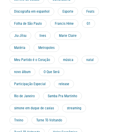
Discografia em espanhol
Esporte
Feats
Folha de São Paulo
Francis Hime
G1
Jiu-Jítsu
lives
Marie Claire
Matéria
Metropoles
Meu Partido é o Coração
música
natal
novo álbum
O Que Será
Participação Especial
release
Rio de Janeiro
Samba Pra Martinho
simone em duque de caxias
streaming
Treino
Turne Tô Voltando