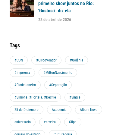
primeiro show juntos no Rio:
'Gostoso', diz ela
23 de abril de 2026
Tags
#CBN
#CircoVoador
#Goiânia
#Imprensa
#MiltonNascimento
#RiodeJaneiro
#Separação
#Simone. #Portela. #Desfile
#Single
25 de Diciembre
Academia
Album Novo
aniversario
carreira
Clipe
correio do estado
Culturadoria