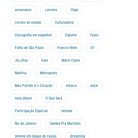
aniversario
carreira
Clipe
correio do estado
Culturadoria
Discografia em espanhol
Esporte
Feats
Folha de São Paulo
Francis Hime
G1
Jiu-Jítsu
lives
Marie Claire
Matéria
Metropoles
Meu Partido é o Coração
música
natal
novo álbum
O Que Será
Participação Especial
release
Rio de Janeiro
Samba Pra Martinho
simone em duque de caxias
streaming