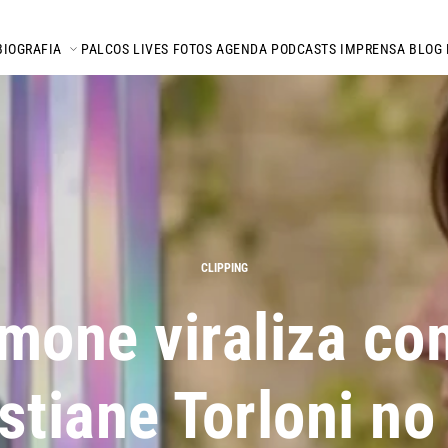
BIOGRAFIA
PALCOS
LIVES
FOTOS
AGENDA
PODCASTS
IMPRENSA
BLOG
CLIPPING
mone viraliza co
stiane Torloni n