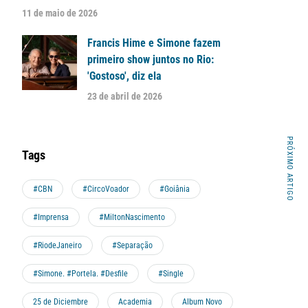
11 de maio de 2026
Francis Hime e Simone fazem
primeiro show juntos no Rio:
'Gostoso', diz ela
23 de abril de 2026
PRÓXIMO ARTIGO
Tags
#CBN
#CircoVoador
#Goiânia
#Imprensa
#MiltonNascimento
#RiodeJaneiro
#Separação
#Simone. #Portela. #Desfile
#Single
25 de Diciembre
Academia
Album Novo