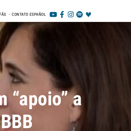
FÃS
CONTATO
ESPAÑOL
m “apoio” a
o BBB