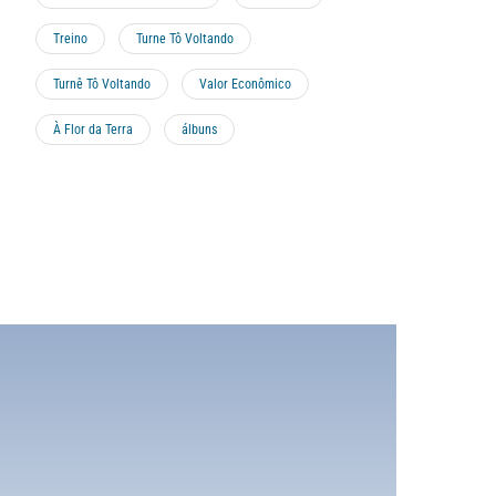
Treino
Turne Tô Voltando
Turnê Tô Voltando
Valor Econômico
À Flor da Terra
álbuns