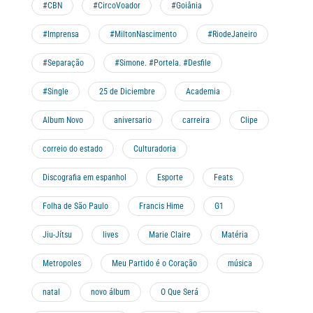
#CBN
#CircoVoador
#Goiânia
#Imprensa
#MiltonNascimento
#RiodeJaneiro
#Separação
#Simone. #Portela. #Desfile
#Single
25 de Diciembre
Academia
Album Novo
aniversario
carreira
Clipe
correio do estado
Culturadoria
Discografia em espanhol
Esporte
Feats
Folha de São Paulo
Francis Hime
G1
Jiu-Jítsu
lives
Marie Claire
Matéria
Metropoles
Meu Partido é o Coração
música
natal
novo álbum
O Que Será