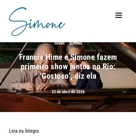
·
SHOWS
CLIPPING
Francis Hime e Simone fazem
primeiro show juntos no Rio:
‘Gostoso’, diz ela
23 de abril de 2026
Leia na Íntegra