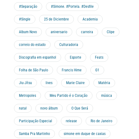
#Separação
#Simone. #Portela. #Desfile
#Single
25 de Diciembre
Academia
Album Novo
aniversario
carreira
Clipe
correio do estado
Culturadoria
Discografia em espanhol
Esporte
Feats
Folha de São Paulo
Francis Hime
G1
Jiu-Jítsu
lives
Marie Claire
Matéria
Metropoles
Meu Partido é o Coração
música
natal
novo álbum
O Que Será
Participação Especial
release
Rio de Janeiro
Samba Pra Martinho
simone em duque de caxias