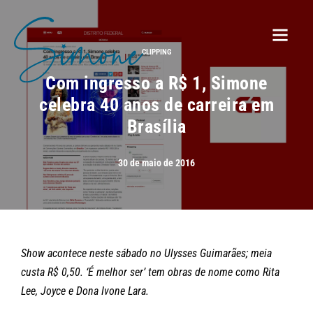
CLIPPING
Com ingresso a R$ 1, Simone
celebra 40 anos de carreira em
Brasília
30 de maio de 2016
Show acontece neste sábado no Ulysses Guimarães; meia
custa R$ 0,50.
‘É melhor ser’ tem obras de nome como Rita
Lee, Joyce e Dona Ivone Lara.