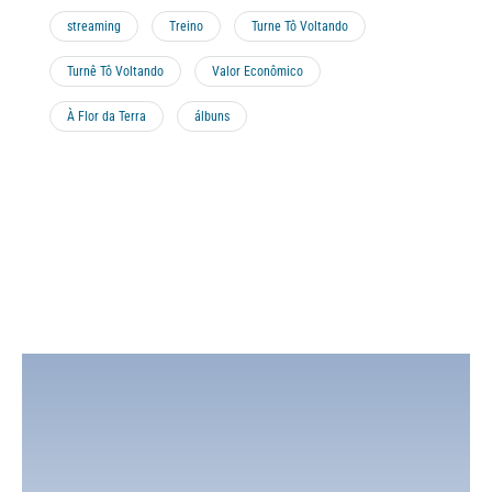
streaming
Treino
Turne Tô Voltando
Turnê Tô Voltando
Valor Econômico
À Flor da Terra
álbuns