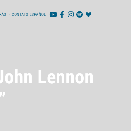
FÃS
CONTATO
ESPAÑOL
 John Lennon
”