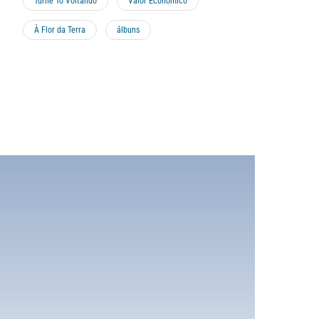
Turnê Tô Voltando
Valor Econômico
À Flor da Terra
álbuns