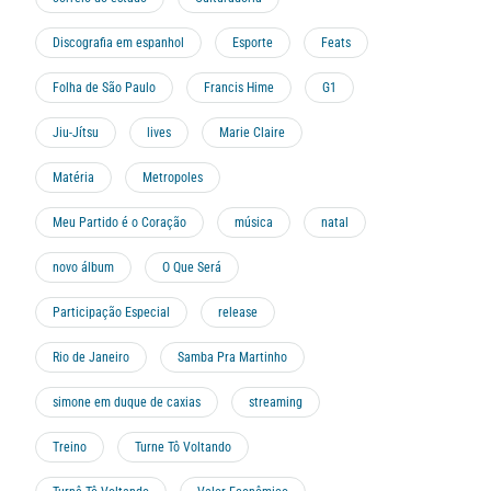
Discografia em espanhol
Esporte
Feats
Folha de São Paulo
Francis Hime
G1
Jiu-Jítsu
lives
Marie Claire
Matéria
Metropoles
Meu Partido é o Coração
música
natal
novo álbum
O Que Será
Participação Especial
release
Rio de Janeiro
Samba Pra Martinho
simone em duque de caxias
streaming
Treino
Turne Tô Voltando