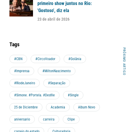
primeiro show juntos no Rio:
'Gostoso', diz ela
23 de abril de 2026
Tags
PRÓXIMO ARTIGO
#CBN
#CircoVoador
#Goiânia
#Imprensa
#MiltonNascimento
#RiodeJaneiro
#Separação
#Simone. #Portela. #Desfile
#Single
25 de Diciembre
Academia
Album Novo
aniversario
carreira
Clipe
correio do estado
Culturadoria