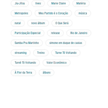
Jiu-Jítsu
lives
Marie Claire
Matéria
Metropoles
Meu Partido é o Coração
música
natal
novo álbum
O Que Será
Participação Especial
release
Rio de Janeiro
Samba Pra Martinho
simone em duque de caxias
streaming
Treino
Turne Tô Voltando
Turnê Tô Voltando
Valor Econômico
À Flor da Terra
álbuns