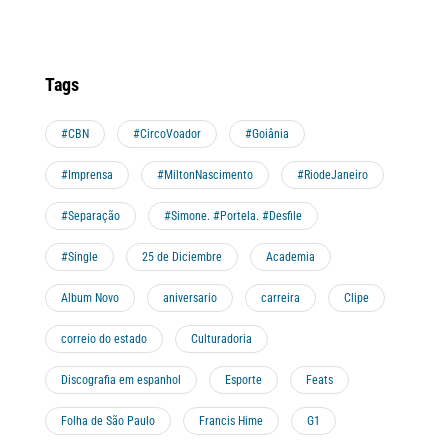
Tags
#CBN
#CircoVoador
#Goiânia
#Imprensa
#MiltonNascimento
#RiodeJaneiro
#Separação
#Simone. #Portela. #Desfile
#Single
25 de Diciembre
Academia
Album Novo
aniversario
carreira
Clipe
correio do estado
Culturadoria
Discografia em espanhol
Esporte
Feats
Folha de São Paulo
Francis Hime
G1