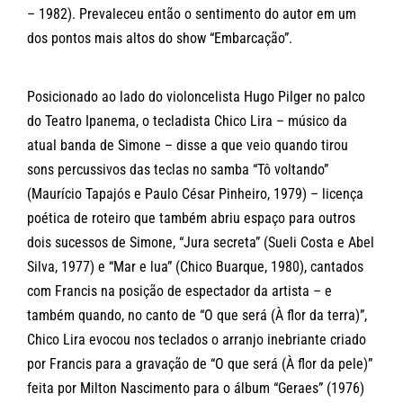
– 1982). Prevaleceu então o sentimento do autor em um
dos pontos mais altos do show “Embarcação”.
Posicionado ao lado do violoncelista Hugo Pilger no palco
do Teatro Ipanema, o tecladista Chico Lira – músico da
atual banda de Simone – disse a que veio quando tirou
sons percussivos das teclas no samba “Tô voltando”
(Maurício Tapajós e Paulo César Pinheiro, 1979) – licença
poética de roteiro que também abriu espaço para outros
dois sucessos de Simone, “Jura secreta” (Sueli Costa e Abel
Silva, 1977) e “Mar e lua” (Chico Buarque, 1980), cantados
com Francis na posição de espectador da artista – e
também quando, no canto de “O que será (À flor da terra)”,
Chico Lira evocou nos teclados o arranjo inebriante criado
por Francis para a gravação de “O que será (À flor da pele)”
feita por Milton Nascimento para o álbum “Geraes” (1976)