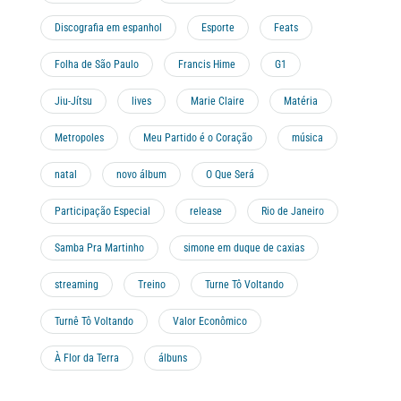
Discografia em espanhol
Esporte
Feats
Folha de São Paulo
Francis Hime
G1
Jiu-Jítsu
lives
Marie Claire
Matéria
Metropoles
Meu Partido é o Coração
música
natal
novo álbum
O Que Será
Participação Especial
release
Rio de Janeiro
Samba Pra Martinho
simone em duque de caxias
streaming
Treino
Turne Tô Voltando
Turnê Tô Voltando
Valor Econômico
À Flor da Terra
álbuns