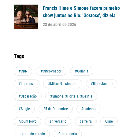
Francis Hime e Simone fazem primeiro
show juntos no Rio: 'Gostoso', diz ela
23 de abril de 2026
Tags
#CBN
#CircoVoador
#Goiânia
#Imprensa
#MiltonNascimento
#RiodeJaneiro
#Separação
#Simone. #Portela. #Desfile
#Single
25 de Diciembre
Academia
Album Novo
aniversario
carreira
Clipe
correio do estado
Culturadoria